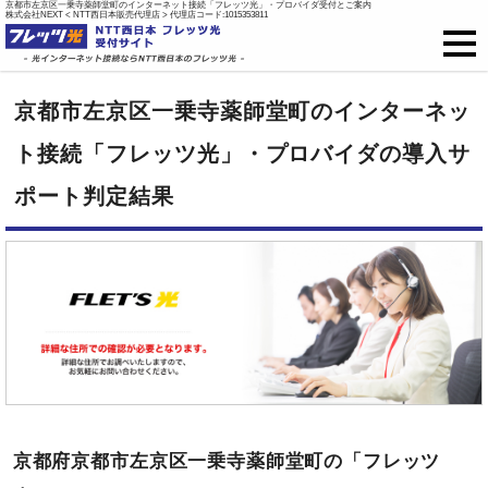
京都市左京区一乗寺薬師堂町のインターネット接続「フレッツ光」・プロバイダ受付とご案内
株式会社NEXT < NTT西日本販売代理店 > 代理店コード:1015353811
フレッツ光
京都市左京区一乗寺薬師堂町のインターネッ
戸建て向け料金
ト接続「フレッツ光」・プロバイダの導入サ
ポート判定結果
集合住宅向け料金
プロバイダ料金
ご開通までの流れ
オプション
新規お申込はこちら
京都府京都市左京区一乗寺薬師堂町の「フレッツ