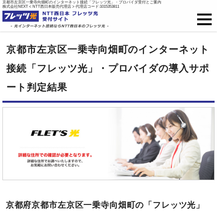
京都市左京区一乗寺向畑町のインターネット接続「フレッツ光」・プロバイダ受付とご案内
株式会社NEXT < NTT西日本販売代理店 > 代理店コード:1015353811
フレッツ光
京都市左京区一乗寺向畑町のインターネット
戸建て向け料金
接続「フレッツ光」・プロバイダの導入サポ
ート判定結果
集合住宅向け料金
プロバイダ料金
ご開通までの流れ
オプション
新規お申込はこちら
京都府京都市左京区一乗寺向畑町の「フレッツ光」