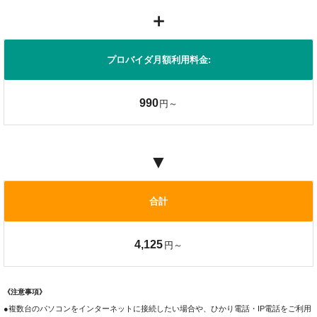
＋
プロバイダ月額利用料金:
990
円～
▼
合計
4,125
円～
《注意事項》
●複数台のパソコンをインターネットに接続したい場合や、ひかり電話・IP電話をご利用