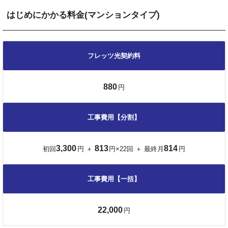
新規お申込はこちら
はじめにかかる料金(マンションタイプ)
フレッツ光契約料
880
円
工事費用【分割】
3,300
813
814
初回
円 ＋
円×22回 ＋ 最終月
円
工事費用【一括】
22,000
円