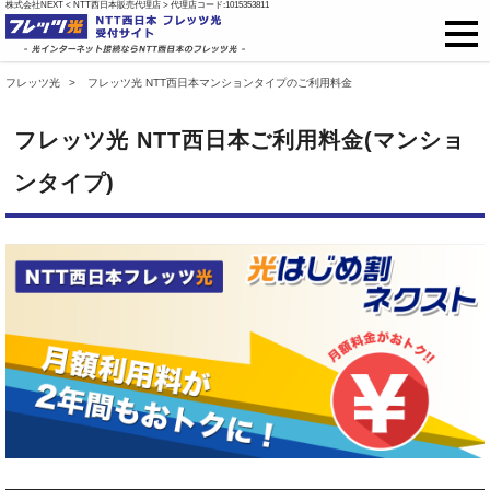
株式会社NEXT < NTT西日本販売代理店 > 代理店コード:1015353811
フレッツ光
フレッツ光 NTT西日本マンションタイプのご利用料金
フレッツ光
フレッツ光 NTT西日本ご利用料金(マンショ
戸建て向け料金
ンタイプ)
集合住宅向け料金
プロバイダ料金
ご開通までの流れ
オプション
インターネット接続 提供エリア
光回線 提供エリア