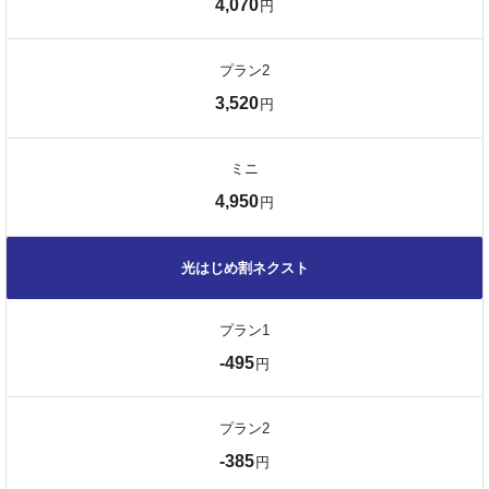
4,070
円
プラン2
3,520
円
ミニ
4,950
円
光はじめ割ネクスト
プラン1
-495
円
プラン2
-385
円