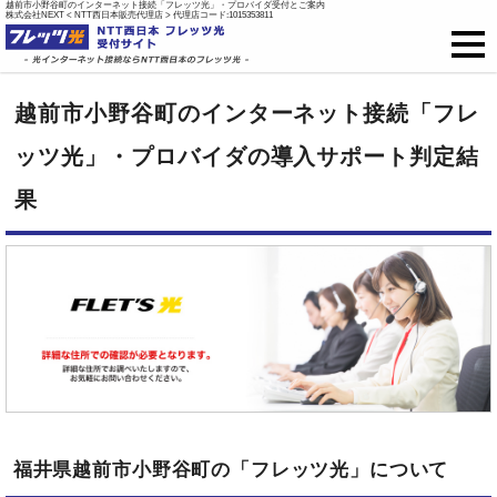
越前市小野谷町のインターネット接続「フレッツ光」・プロバイダ受付とご案内
株式会社NEXT < NTT西日本販売代理店 > 代理店コード:1015353811
フレッツ光
越前市小野谷町のインターネット接続「フレ
戸建て向け料金
ッツ光」・プロバイダの導入サポート判定結
果
集合住宅向け料金
プロバイダ料金
ご開通までの流れ
オプション
新規お申込はこちら
福井県越前市小野谷町の「フレッツ光」について