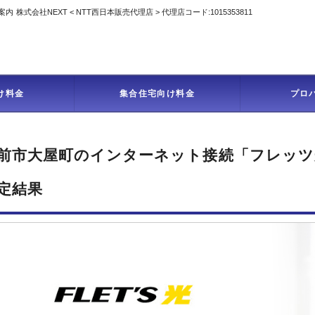
案内
株式会社NEXT < NTT西日本販売代理店 > 代理店コード:1015353811
インターネット受
け料金
集合住宅向け料金
プロ
前市大屋町のインターネット接続「フレッツ
定結果