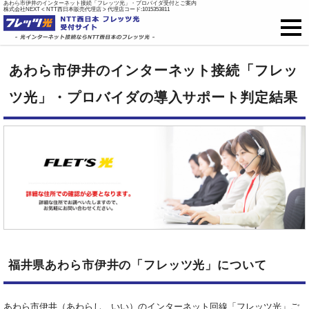
あわら市伊井のインターネット接続「フレッツ光」・プロバイダ受付とご案内
株式会社NEXT < NTT西日本販売代理店 > 代理店コード:1015353811
フレッツ光
あわら市伊井のインターネット接続「フレッ
戸建て向け料金
ツ光」・プロバイダの導入サポート判定結果
集合住宅向け料金
プロバイダ料金
ご開通までの流れ
オプション
福井県あわら市伊井の「フレッツ光」について
新規お申込はこちら
あわら市伊井（あわらし、いい）のインターネット回線「フレッツ光」ご