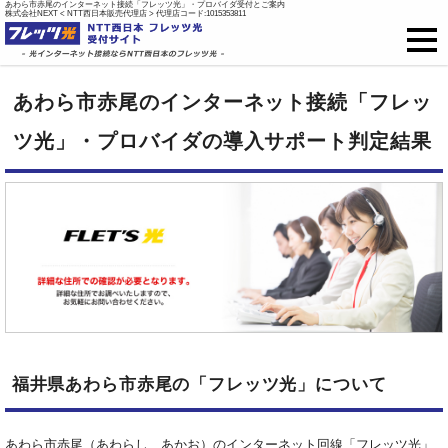
あわら市赤尾のインターネット接続「フレッツ光」・プロバイダ受付とご案内
株式会社NEXT < NTT西日本販売代理店 > 代理店コード:1015353811
フレッツ光
あわら市赤尾のインターネット接続「フレッ
戸建て向け料金
ツ光」・プロバイダの導入サポート判定結果
集合住宅向け料金
プロバイダ料金
ご開通までの流れ
オプション
福井県あわら市赤尾の「フレッツ光」について
新規お申込はこちら
あわら市赤尾（あわらし、あかお）のインターネット回線「フレッツ光」