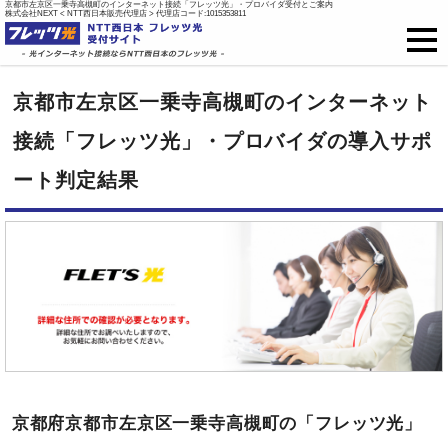
京都市左京区一乗寺高槻町のインターネット接続「フレッツ光」・プロバイダ受付とご案内
株式会社NEXT < NTT西日本販売代理店 > 代理店コード:1015353811
フレッツ光
京都市左京区一乗寺高槻町のインターネット
戸建て向け料金
接続「フレッツ光」・プロバイダの導入サポ
ート判定結果
集合住宅向け料金
プロバイダ料金
ご開通までの流れ
オプション
新規お申込はこちら
京都府京都市左京区一乗寺高槻町の「フレッツ光」