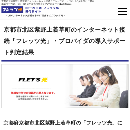
京都市北区紫野上若草町のインターネット接続「フレッツ光」・プロバイダ受付とご案内
株式会社NEXT < NTT西日本販売代理店 > 代理店コード:1015353811
フレッツ光
京都市北区紫野上若草町のインターネット接
戸建て向け料金
続「フレッツ光」・プロバイダの導入サポー
ト判定結果
集合住宅向け料金
プロバイダ料金
ご開通までの流れ
オプション
新規お申込はこちら
京都府京都市北区紫野上若草町の「フレッツ光」に