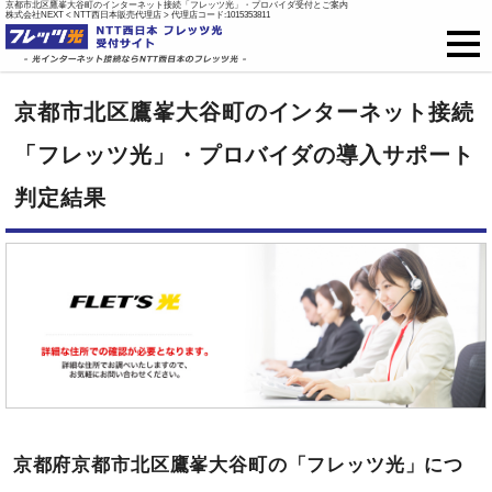
京都市北区鷹峯大谷町のインターネット接続「フレッツ光」・プロバイダ受付とご案内
株式会社NEXT < NTT西日本販売代理店 > 代理店コード:1015353811
フレッツ光
京都市北区鷹峯大谷町のインターネット接続
戸建て向け料金
「フレッツ光」・プロバイダの導入サポート
判定結果
集合住宅向け料金
プロバイダ料金
ご開通までの流れ
オプション
新規お申込はこちら
京都府京都市北区鷹峯大谷町の「フレッツ光」につ