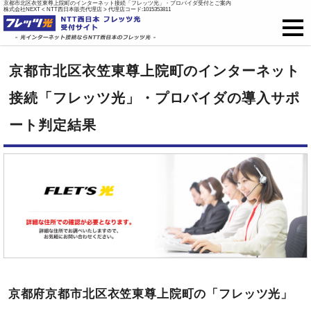
京都市北区衣笠東尊上院町のインターネット接続「フレッツ光」・プロバイダ受付とご案内
株式会社NEXT < NTT西日本販売代理店 > 代理店コード:1015353811
フレッツ光
京都市北区衣笠東尊上院町のインターネット
戸建て向け料金
接続「フレッツ光」・プロバイダの導入サポ
ート判定結果
集合住宅向け料金
プロバイダ料金
ご開通までの流れ
オプション
新規お申込はこちら
京都府京都市北区衣笠東尊上院町の「フレッツ光」