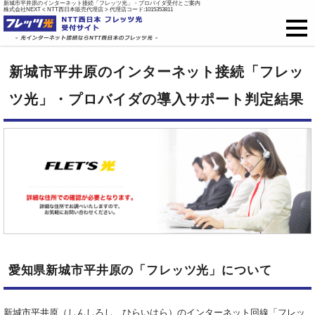
新城市平井原のインターネット接続「フレッツ光」・プロバイダ受付とご案内
株式会社NEXT < NTT西日本販売代理店 > 代理店コード:1015353811
フレッツ光
新城市平井原のインターネット接続「フレッ
戸建て向け料金
ツ光」・プロバイダの導入サポート判定結果
集合住宅向け料金
プロバイダ料金
ご開通までの流れ
オプション
愛知県新城市平井原の「フレッツ光」について
新規お申込はこちら
新城市平井原（しんしろし、ひらいはら）のインターネット回線「フレッ