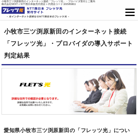
小牧市三ツ渕原新田のインターネット接続「フレッツ光」・プロバイダ受付とご案内
株式会社NEXT < NTT西日本販売代理店 > 代理店コード:1015353811
フレッツ光
小牧市三ツ渕原新田のインターネット接続
戸建て向け料金
「フレッツ光」・プロバイダの導入サポート
判定結果
集合住宅向け料金
プロバイダ料金
ご開通までの流れ
オプション
新規お申込はこちら
愛知県小牧市三ツ渕原新田の「フレッツ光」につい