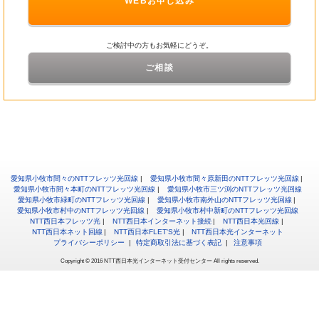
WEBお申し込み
ご検討中の方もお気軽にどうぞ。
ご相談
愛知県小牧市間々のNTTフレッツ光回線
愛知県小牧市間々原新田のNTTフレッツ光回線
愛知県小牧市間々本町のNTTフレッツ光回線
愛知県小牧市三ツ渕のNTTフレッツ光回線
愛知県小牧市緑町のNTTフレッツ光回線
愛知県小牧市南外山のNTTフレッツ光回線
愛知県小牧市村中のNTTフレッツ光回線
愛知県小牧市村中新町のNTTフレッツ光回線
NTT西日本フレッツ光
NTT西日本インターネット接続
NTT西日本光回線
NTT西日本ネット回線
NTT西日本FLET'S光
NTT西日本光インターネット
プライバシーポリシー
特定商取引法に基づく表記
注意事項
Copyright © 2016 NTT西日本光インターネット受付センター All rights reserved.