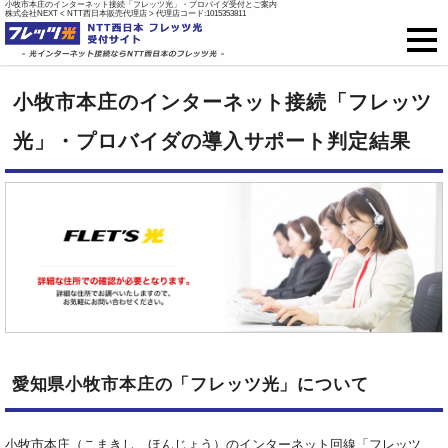
小牧市本庄のインターネット接続「フレッツ光」・プロバイダ受付とご案内
株式会社NEXT < NTT西日本販売代理店 > 代理店コード:1015353811
フレッツ光
小牧市本庄のインターネット接続「フレッツ
戸建て向け料金
光」・プロバイダの導入サポート判定結果
集合住宅向け料金
プロバイダ料金
ご開通までの流れ
オプション
愛知県小牧市本庄の「フレッツ光」について
新規お申込はこちら
小牧市本庄（こまきし、ほんじょう）のインターネット回線「フレッツ