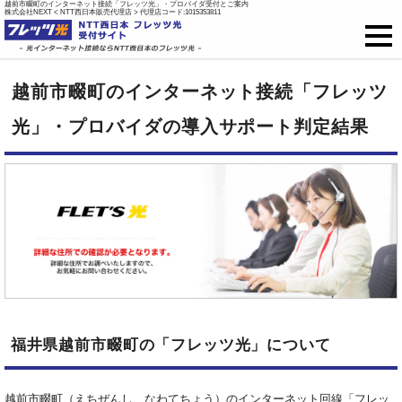
越前市畷町のインターネット接続「フレッツ光」・プロバイダ受付とご案内
株式会社NEXT < NTT西日本販売代理店 > 代理店コード:1015353811
フレッツ光
越前市畷町のインターネット接続「フレッツ
戸建て向け料金
光」・プロバイダの導入サポート判定結果
集合住宅向け料金
プロバイダ料金
ご開通までの流れ
オプション
福井県越前市畷町の「フレッツ光」について
新規お申込はこちら
越前市畷町（えちぜんし、なわてちょう）のインターネット回線「フレッ