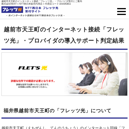
越前市天王町のインターネット接続「フレッツ光」・プロバイダ受付とご案内
株式会社NEXT < NTT西日本販売代理店 > 代理店コード:1015353811
フレッツ光
越前市天王町のインターネット接続「フレッ
戸建て向け料金
ツ光」・プロバイダの導入サポート判定結果
集合住宅向け料金
プロバイダ料金
ご開通までの流れ
オプション
福井県越前市天王町の「フレッツ光」について
新規お申込はこちら
越前市天王町（えちぜんし、てんのうちょう）のインターネット回線「フ