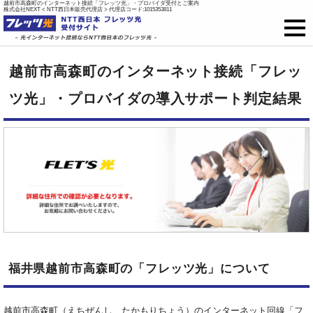
越前市高森町のインターネット接続「フレッツ光」・プロバイダ受付とご案内
株式会社NEXT < NTT西日本販売代理店 > 代理店コード:1015353811
フレッツ光
越前市高森町のインターネット接続「フレッ
戸建て向け料金
ツ光」・プロバイダの導入サポート判定結果
集合住宅向け料金
プロバイダ料金
ご開通までの流れ
オプション
福井県越前市高森町の「フレッツ光」について
新規お申込はこちら
越前市高森町（えちぜんし、たかもりちょう）のインターネット回線「フ