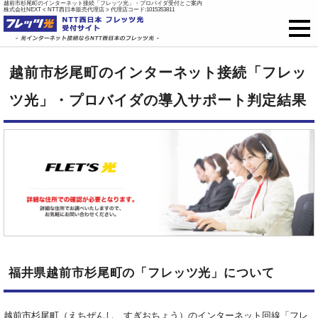
越前市杉尾町のインターネット接続「フレッツ光」・プロバイダ受付とご案内
株式会社NEXT < NTT西日本販売代理店 > 代理店コード:1015353811
フレッツ光
越前市杉尾町のインターネット接続「フレッ
戸建て向け料金
ツ光」・プロバイダの導入サポート判定結果
集合住宅向け料金
プロバイダ料金
ご開通までの流れ
オプション
福井県越前市杉尾町の「フレッツ光」について
新規お申込はこちら
越前市杉尾町（えちぜんし、すぎおちょう）のインターネット回線「フレ