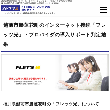
越前市勝蓮花町のインターネット接続「フレッツ光」・プロバイダ受付とご案内
株式会社NEXT < NTT西日本販売代理店 > 代理店コード:1015353811
フレッツ光
越前市勝蓮花町のインターネット接続「フレ
戸建て向け料金
ッツ光」・プロバイダの導入サポート判定結
果
集合住宅向け料金
プロバイダ料金
ご開通までの流れ
オプション
新規お申込はこちら
福井県越前市勝蓮花町の「フレッツ光」について