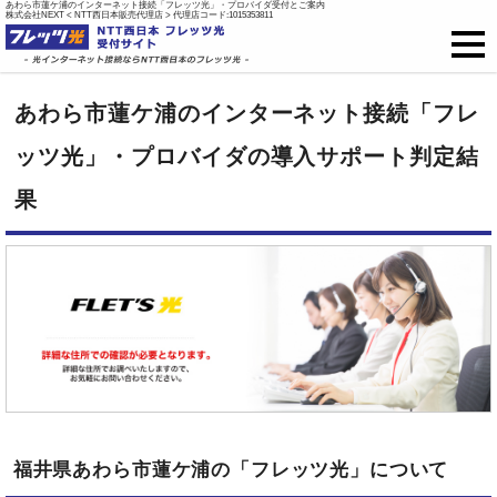
あわら市蓮ケ浦のインターネット接続「フレッツ光」・プロバイダ受付とご案内
株式会社NEXT < NTT西日本販売代理店 > 代理店コード:1015353811
フレッツ光
あわら市蓮ケ浦のインターネット接続「フレ
戸建て向け料金
ッツ光」・プロバイダの導入サポート判定結
果
集合住宅向け料金
プロバイダ料金
ご開通までの流れ
オプション
新規お申込はこちら
福井県あわら市蓮ケ浦の「フレッツ光」について